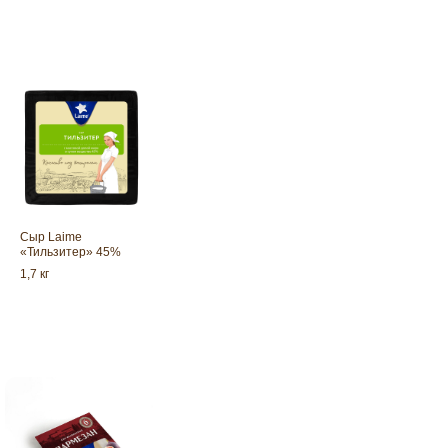
коровьего молока
Сыр Laime
«Тильзитер» 45%
1,7 кг
Пармезан Laime 6 месяцев выде
это твёрдый сыр с изысканно …