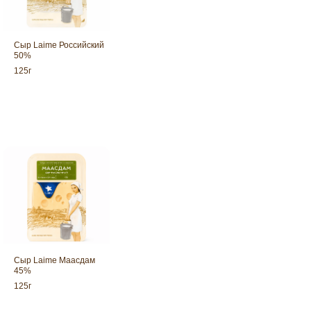
Сыр Laime Российский
50%
125г
Сыр Laime Маасдам — знаменит
полутвердый сыр с крупными гла
и сливочным...
Сыр Laime Маасдам
45%
125г
Сыр Laime Тильзитер — популяр
полутвердый сыр из отборного