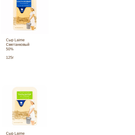
+ 7 (495) 780-76-77
Info@laime.company
Сыр Laime
Сметанковый
50%
Сыр Laime Тильзитер — популяр
полутвердый сыр из отборного
vk.com/laime_products
125г
коровьего молока...
Политика обработки персональных данных
Согласие на обработку персональных данных
Политика использования файлов cookies
Сыр Laime