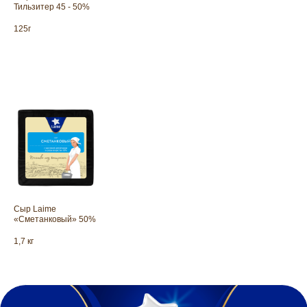
© LAIME 2026
Тильзитер 45 - 50%
Сыр Laime Сметанковый — нежн
125г
традиционный полутвердый сыр
с пластичной...
Сыр Laime
«Сметанковый» 50%
1,7 кг