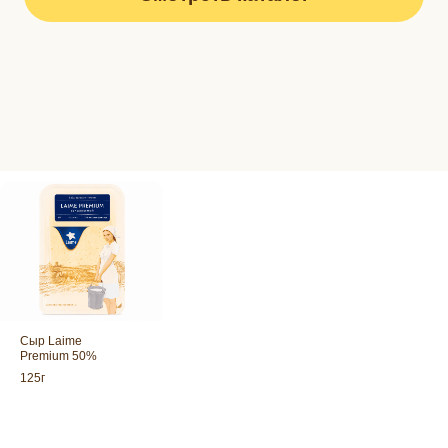
Сыр Laime Premium — полутверд
сыр, с плотной пористой текстуро
Сыр Laime
Premium 50%
125г
Сыр Laime Сливочный — полутв
сыр с пористой сырной массой.