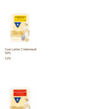
Сыр Laime Сливочный
50%
125г
Сыр Laime Российский — классич
полутвердый сыр из пастеризова
коровьего молока.