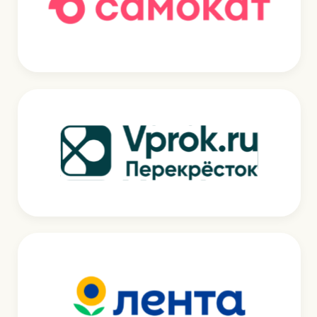
Сыр Laime Premium — полутв
сыр, с плотной пористой текст
РЕКОМЕНДУЕМ
ПОПРОБОВАТЬ