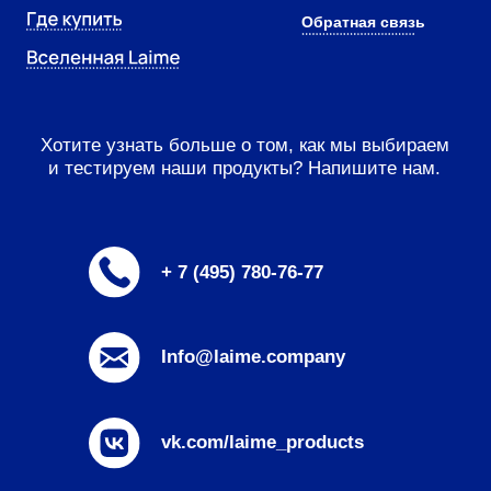
Сыр Laime Российский — клас
полутвердый сыр из пастериз
коровьего молока.
Сыр Laime Российский
50%
125г