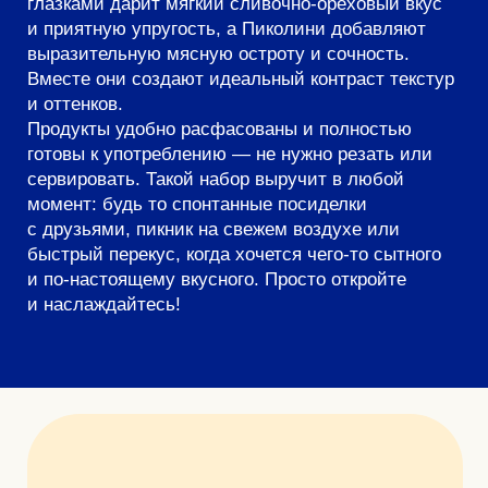
момент: будь то спонтанные посиделки
с друзьями, пикник на свежем воздухе или
быстрый перекус, когда хочется чего-то сытного
и по-настоящему вкусного. Просто откройте
и наслаждайтесь!
Описание
Пармезан Laime легко крошится и красиво
ломается, благодаря чему удобен при готовке:
легко разломать руками и добавить в салат,
пасту, запеканку.
Пармезан Laime отвечает всем актуальным
запросам потребителя:
— Удобство в употреблении