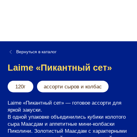
Вернуться в каталог
Laime «Пикантный сет»
120г
ассорти сыров и колбас
Laime «Пикантный сет» — готовое ассорти для
яркой закуски.
В одной упаковке объединились кубики колотого
сыра Маасдам и аппетитные мини-колбаски
Пиколини. Золотистый Маасдам с характерными
глазками дарит мягкий сливочно-ореховый вкус
и приятную упругость, а Пиколини добавляют
выразительную мясную остроту и сочность.
Вместе они создают идеальный контраст текстур
и оттенков.
Продукты удобно расфасованы и полностью
готовы к употреблению — не нужно резать или
сервировать. Такой набор выручит в любой